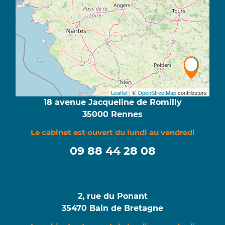
Leaflet
| ©
OpenStreetMap
contributors
18 avenue Jacqueline de Romilly
35000 Rennes
Le cabinet est ouvert du lundi au vendredi
09 88 44 28 08
2, rue du Ponant
35470 Bain de Bretagne