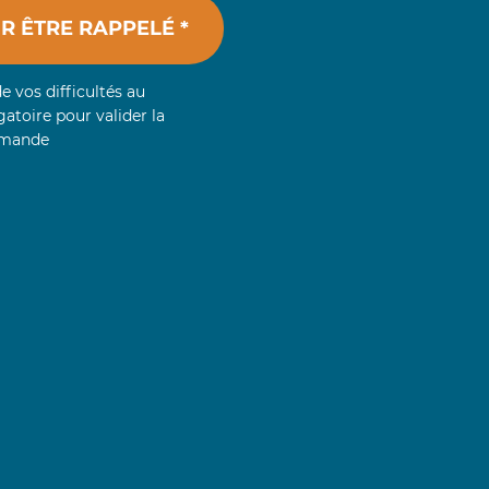
UR ÊTRE RAPPELÉ *
de vos difficultés au
gatoire pour valider la
mande